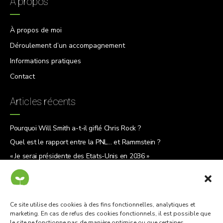
À propos
À propos de moi
Déroulement d’un accompagnement
Informations pratiques
Contact
Articles récents
Pourquoi Will Smith a-t-il giflé Chris Rock ?
Quel est le rapport entre la PNL… et Rammstein ?
« Je serai présidente des États-Unis en 2036 »
5 raisons de lire « Le Why Café »
Ce site utilise des cookies à des fins fonctionnelles, analytiques et
marketing. En cas de refus des cookies fonctionnels, il est possible que
le site ne fonctionne pas de manière optimise ou que certaines